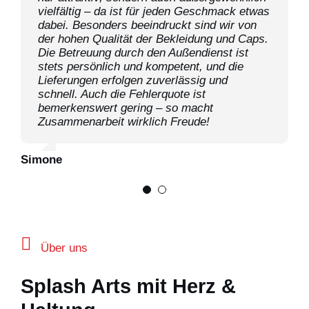
vielfältig – da ist für jeden Geschmack etwas
Qualität bei Bekleidung und Caps sowie eine
dabei. Besonders beeindruckt sind wir von
hervorragende Betreuung durch den
der hohen Qualität der Bekleidung und Caps.
Aussendienst. Die Lieferung erfolgt schnell
Die Betreuung durch den Außendienst ist
und zuverlässig – bei äusserst geringer
stets persönlich und kompetent, und die
Fehlerquote.
Lieferungen erfolgen zuverlässig und
schnell. Auch die Fehlerquote ist
Migrol Basel-Weil
bemerkenswert gering – so macht
Zusammenarbeit wirklich Freude!
Simone
Über uns
Splash Arts mit Herz &