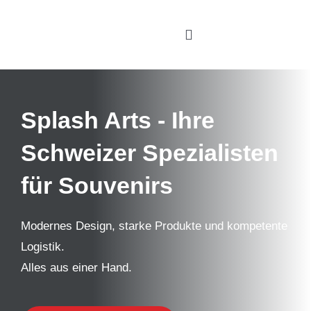
Zum
Inhalt
Toggle
springen
Navigation
Home
Splash Arts
- Ihre
Leistungen
Schweizer Spezialisten
Über uns
für Souvenirs
Showroom
Händler Shop
Modernes Design, starke Produkte und kompetente
Logistik.
Kontakt
Alles aus einer Hand.