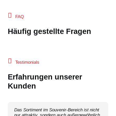
FAQ
Häufig gestellte Fragen
Testimonials
Erfahrungen unserer
Kunden
Das Sortiment im Souvenir-Bereich ist nicht
Ein attraktives und breit gefächertes
nur attraktiv, sondern auch außergewöhnlich
Sortiment an Souvenir-Artikeln, sehr gute