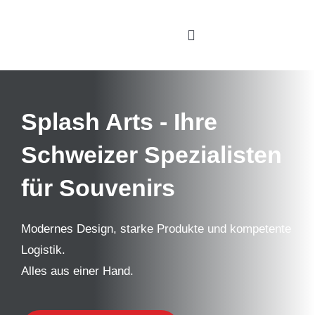
Zum
Inhalt
Toggle
springen
Navigation
Home
Splash Arts
- Ihre
Leistungen
Schweizer Spezialisten
Über uns
für Souvenirs
Showroom
Händler Shop
Modernes Design, starke Produkte und kompetente
Logistik.
Kontakt
Alles aus einer Hand.