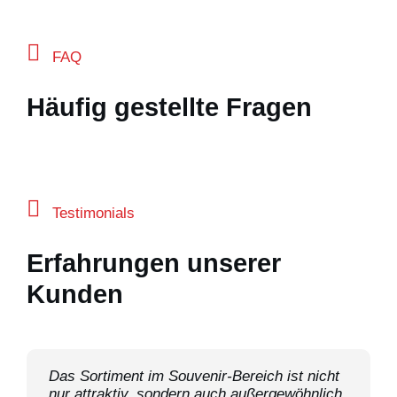
FAQ
Häufig gestellte Fragen
Testimonials
Erfahrungen unserer
Kunden
Das Sortiment im Souvenir-Bereich ist nicht
Ein attraktives und breit gefächertes
nur attraktiv, sondern auch außergewöhnlich
Sortiment an Souvenir-Artikeln, sehr gute